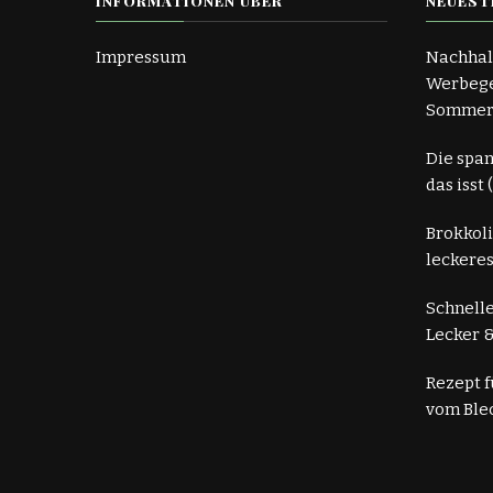
INFORMATIONEN ÜBER
NEUEST
Impressum
Nachhal
Werbege
Somme
Die spa
das isst
Brokkoli
leckeres
Schnelle
Lecker &
Rezept 
vom Ble