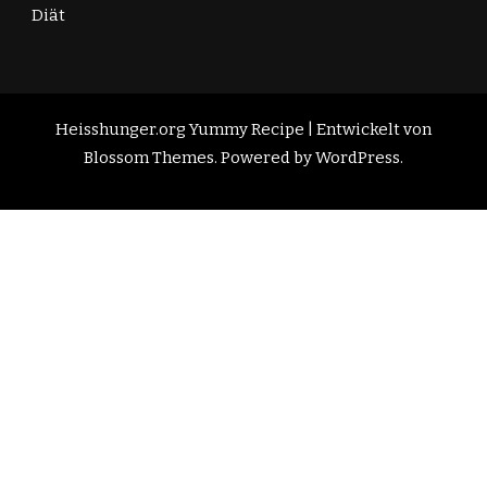
Diät
Heisshunger.org
Yummy Recipe | Entwickelt von
Blossom Themes
. Powered by
WordPress
.