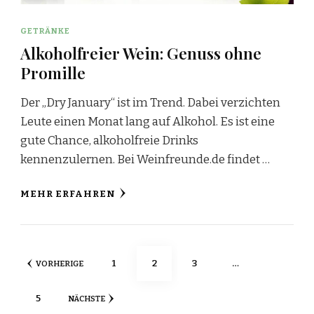
GETRÄNKE
Alkoholfreier Wein: Genuss ohne
Promille
Der „Dry January“ ist im Trend. Dabei verzichten
Leute einen Monat lang auf Alkohol. Es ist eine
gute Chance, alkoholfreie Drinks
kennenzulernen. Bei Weinfreunde.de findet …
MEHR ERFAHREN
Seitennummerierung
SEITE
SEITE
SEITE
1
2
3
…
VORHERIGE
der
SEITE
5
NÄCHSTE
Beiträge