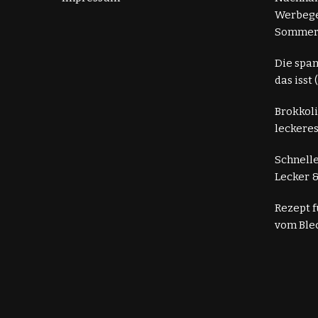
Werbege
Somme
Die spa
das isst
Brokkoli
leckeres
Schnelle
Lecker &
Rezept 
vom Ble