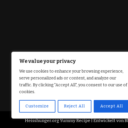
We value your privacy
We use cookies to enhance your browsing experience,
serve personalized ads or content, and analyze our
traffic. By clicking "Accept All", you consent to our use of
cookies.
Customize
Reject All
Accept All
Heisshunger.org
Yummy Recipe | Entwickelt von
B