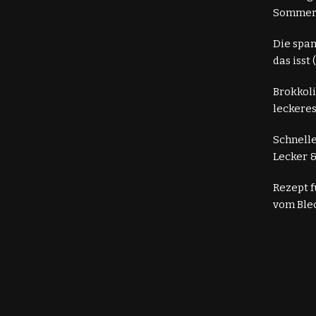
Somme
Die spa
das isst
Brokkoli
leckeres
Schnelle
Lecker &
Rezept 
vom Ble