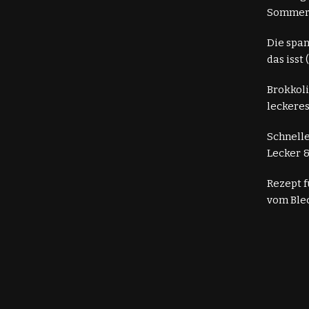
Somme
Die spa
das isst
Brokkoli
leckeres
Schnelle
Lecker &
Rezept 
vom Ble