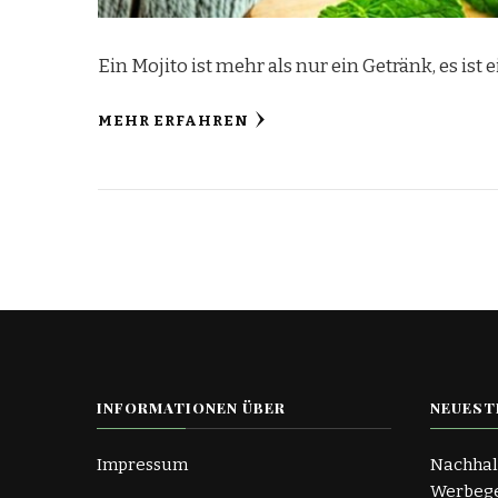
Ein Mojito ist mehr als nur ein Getränk, es is
MEHR ERFAHREN
INFORMATIONEN ÜBER
NEUEST
Impressum
Nachhal
Werbege