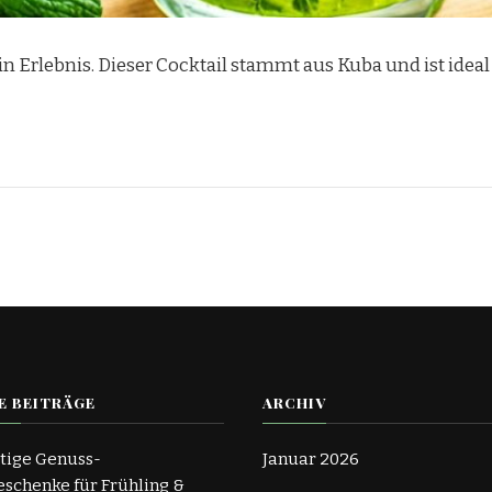
t ein Erlebnis. Dieser Cocktail stammt aus Kuba und ist id
E BEITRÄGE
ARCHIV
tige Genuss-
Januar 2026
schenke für Frühling &