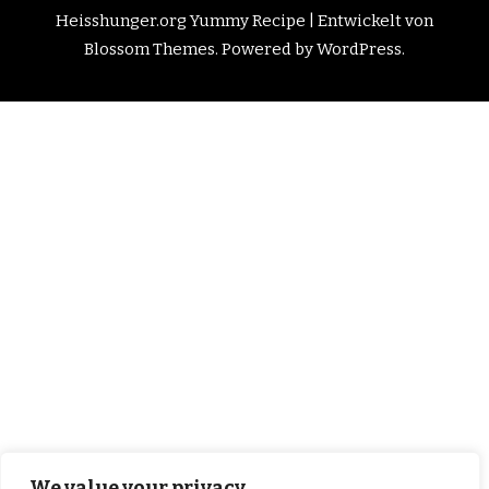
Heisshunger.org
Yummy Recipe | Entwickelt von
Blossom Themes
. Powered by
WordPress
.
We value your privacy