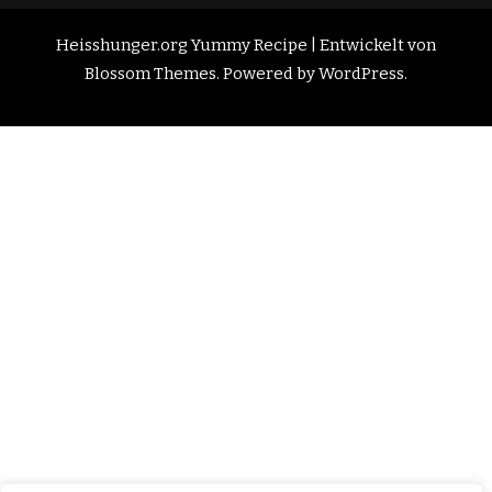
Heisshunger.org
Yummy Recipe | Entwickelt von
Blossom Themes
. Powered by
WordPress
.