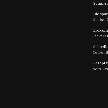
Somme
Die spa
das isst
Brokkoli
leckeres
Schnelle
Lecker &
Rezept 
vom Ble