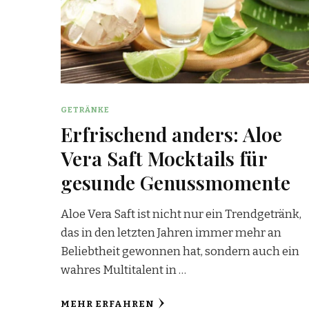
GETRÄNKE
Erfrischend anders: Aloe
Vera Saft Mocktails für
gesunde Genussmomente
Aloe Vera Saft ist nicht nur ein Trendgetränk,
das in den letzten Jahren immer mehr an
Beliebtheit gewonnen hat, sondern auch ein
wahres Multitalent in …
MEHR ERFAHREN