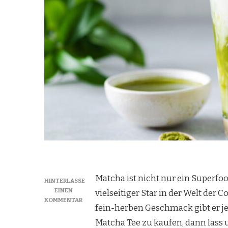
Matcha ist nicht nur ein Superfoo
HINTERLASSE
EINEN
vielseitiger Star in der Welt der
ZU
KOMMENTAR
fein-herben Geschmack gibt er j
VIELSEITIG
UND
Matcha Tee zu kaufen, dann lass u