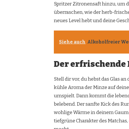
Spritzer Zitronensaft hinzu, um 
überraschen, wie der herb-frisch
neues Level hebt und deine Gesc
Siehe auch
Alkoholfreier We
Der erfrischende
Stell dir vor, du hebst das Glas a
kühle Aroma der Minze auf deiner 
umspielt. Dann kommt die lebend
belebend. Der sanfte Kick des Ru
wohlige Wärme in deinem Gaumen.
tiefgrüne Charakter des Matchas,