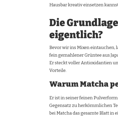
LECKER:
Hausbar kreativ einsetzen kannst
SO
MIXT
DU
Die Grundlage
COCKTAILS
MIT
MATCHA
eigentlich?
Bevor wir ins Mixen eintauchen, l
fein gemahlener Grüntee aus Japan
Er steckt voller Antioxidantien
Vorteile.
Warum Matcha per
Er ist in seiner feinen Pulverfor
Gegensatz zu herkömmlichen Tees
bei Matcha das gesamte Blatt in 