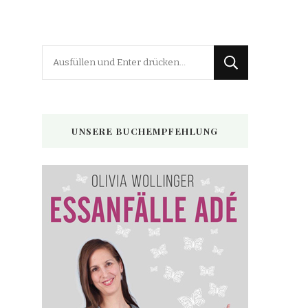
Suchst
du
nach
etwas?
UNSERE BUCHEMPFEHLUNG