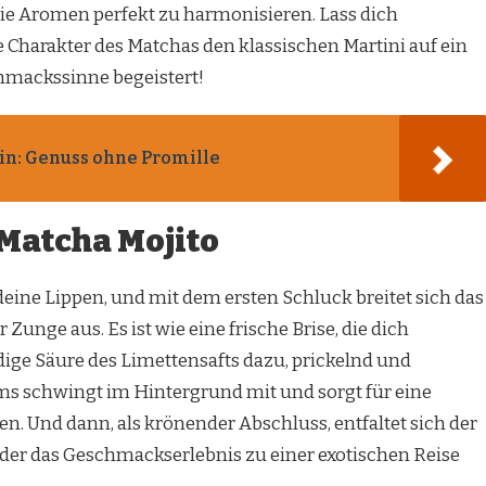
die Aromen perfekt zu harmonisieren. Lass dich
e Charakter des Matchas den klassischen Martini auf ein
hmackssinne begeistert!
in: Genuss ohne Promille
 Matcha Mojito
n deine Lippen, und mit dem ersten Schluck breitet sich das
Zunge aus. Es ist wie eine frische Brise, die dich
ige Säure des Limettensafts dazu, prickelnd und
ms schwingt im Hintergrund mit und sorgt für eine
 Und dann, als krönender Abschluss, entfaltet sich der
 der das Geschmackserlebnis zu einer exotischen Reise