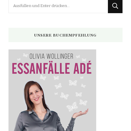
Suchst
du
nach
etwas?
UNSERE BUCHEMPFEHLUNG