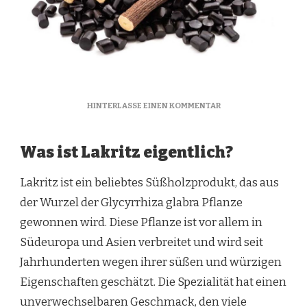
ZU
HINTERLASSE EINEN KOMMENTAR
LAKRITZ:
GESUNDHEITLICHE
VORTEILE
Was ist Lakritz eigentlich?
DES
SCHWARZEN
Lakritz ist ein beliebtes Süßholzprodukt, das aus
GOLDES
der Wurzel der Glycyrrhiza glabra Pflanze
gewonnen wird. Diese Pflanze ist vor allem in
Südeuropa und Asien verbreitet und wird seit
Jahrhunderten wegen ihrer süßen und würzigen
Eigenschaften geschätzt. Die Spezialität hat einen
unverwechselbaren Geschmack, den viele