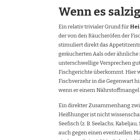
Wenn es salzig
Ein relativ trivialer Grund für
Hei
der von den Räucheröfen der Fis
stimuliert direkt das Appetitzen
geräucherten Aals oder ähnliche 
unterschwellige Versprechen g
Fischgerichte überkommt. Hier 
Fischverzehr in die Gegenwart hin
wenn er einem Nährstoffmangel g
Ein direkter Zusammenhang zwi
Heißhunger ist nicht wissenschaf
Seefisch (z. B. Seelachs, Kabeljau
auch gegen einen eventuellen M