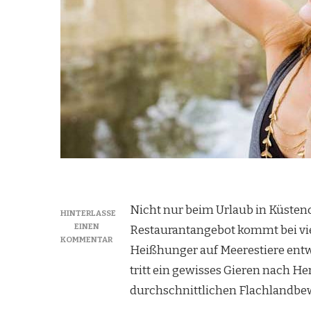
Nicht nur beim Urlaub in Küste
HINTERLASSE
EINEN
Restaurantangebot kommt bei viel
ZU
KOMMENTAR
Heißhunger auf Meerestiere entw
HEISSHUNGER A
UF F
tritt ein gewisses Gieren nach He
ISCH
durchschnittlichen Flachlandbe