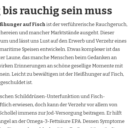
 bis rauchig sein muss
ßhunger auf Fisch
ist der verführerische Rauchgeruch,
chereien und mancher Marktstände ausgeht. Dieser
trum und lässt uns Lust auf den Erwerb und Verzehr eines
maritime Speisen entwickeln. Etwas komplexer ist das
uter Laune, das manche Menschen beim Gedanken an
wirken Erinnerungen an schöne gesellige Momente mit
ein. Leicht zu bewältigen ist der Heißhunger auf Fisch,
eschuldet ist.
schen Schilddrüsen-Unterfunktion und Fisch-
tlich erwiesen, doch kann der Verzehr vor allem von
, Scholle) immens zur Jod-Versorgung beitragen. Er hilft
angel an der Omega-3-Fettsäure EPA. Dessen Symptome