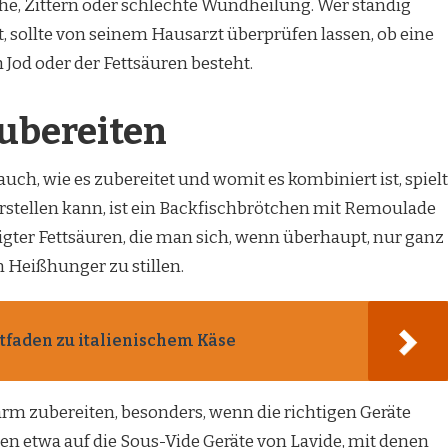
e, Zittern oder schlechte Wundheilung. Wer ständig
t, sollte von seinem Hausarzt überprüfen lassen, ob eine
Jod oder der Fettsäuren besteht.
ubereiten
auch, wie es zubereitet und womit es kombiniert ist, spielt
vorstellen kann, ist ein Backfischbrötchen mit Remoulade
igter Fettsäuren, die man sich, wenn überhaupt, nur ganz
 Heißhunger zu stillen.
tfaden zu italienischem Käse
ttarm zubereiten, besonders, wenn die richtigen Geräte
en etwa auf die Sous-Vide Geräte von Lavide, mit denen