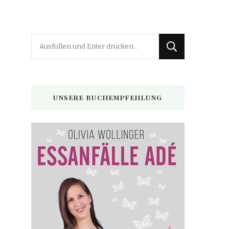
Suchst
du
nach
etwas?
UNSERE BUCHEMPFEHLUNG