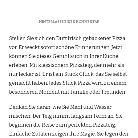
ZU
HINTERLASSE EINEN KOMMENTAR
PERFEKTES
PIZZATEIG
Stellen Sie sich den Duft frisch gebackener Pizza
REZEPT
FÜR
vor. Er weckt sofort schöne Erinnerungen. Jetzt
ZUHAUSE
können Sie dieses Gefühl auch in Ihrer Küche
erleben. Mit klassischem Pizzateig, der mehr als
nur lecker ist. Er ist ein Stück Glück, das Sie selbst
gemacht haben. Jedes Stück Pizza wird zu einem
besonderen Moment mit Familie oder Freunden.
Denken Sie daran, wie Sie Mehl und Wasser
mischen. Der Teig nimmt langsam Form an. Sie
beginnen die Reise zum perfekten Pizzateig.
Einfache Zutaten zeigen ihre Magie. Sie legen den