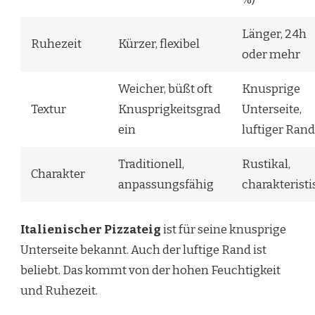
Länger, 24h
Ruhezeit
Kürzer, flexibel
oder mehr
Weicher, büßt oft
Knusprige
Textur
Knusprigkeitsgrad
Unterseite,
ein
luftiger Rand
Traditionell,
Rustikal,
Charakter
anpassungsfähig
charakteristi
Italienischer Pizzateig
ist für seine knusprige
Unterseite bekannt. Auch der luftige Rand ist
beliebt. Das kommt von der hohen Feuchtigkeit
und Ruhezeit.