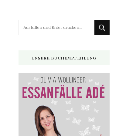
Suchst
du
nach
etwas?
UNSERE BUCHEMPFEHLUNG