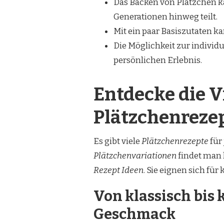
Das Backen von Plätzchen ka
Generationen hinweg teilt.
Mit ein paar Basiszutaten k
Die Möglichkeit zur individ
persönlichen Erlebnis.
Entdecke die V
Plätzchenreze
Es gibt viele
Plätzchenrezepte
für
Plätzchenvariationen
findet man 
Rezept Ideen
. Sie eignen sich für
Von klassisch bis 
Geschmack