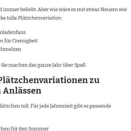
nd immer beliebt. Aber wie wäre es mit etwas Neuem wie
ke tolle
Plätzchenvariation
:
koladenfans
r für Cremigkeit
schmelzen
t. Sie machen das ganze Jahr über Spaß.
 Plätzchenvariationen zu
n Anlässen
tzchen toll. Für jede Jahreszeit gibt es passende
zchen für den Sommer