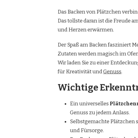
REZEPT
FÜR
Das Backen von Plätzchen verbind
JEDEN
ANLASS
Das tollste daran ist die Freude 
und Herzen erwärmen.
Der Spaß am Backen fasziniert M
Zutaten werden magisch im Ofen 
Wir laden Sie zu einer Entdeckung
für Kreativität und
Genuss
.
Wichtige Erkennt
Ein universelles
Plätzchen
Genuss zu jedem Anlass.
Selbstgemachte Plätzchen si
und Fürsorge.