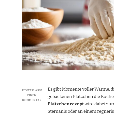
Es gibt Momente voller Wärme, di
HINTERLASSE
EINEN
gebackenen Plätzchen die Küche e
ZU
KOMMENTAR
Plätzchenrezept
wird dabei zum
EINFACHES
PLÄTZCHEN
Sternanis oder an einem regneri