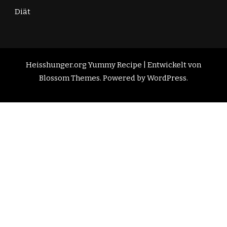
Diät
Heisshunger.org
Yummy Recipe | Entwickelt von
Blossom Themes
. Powered by
WordPress
.