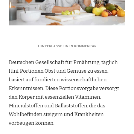
ZU
HINTERLASSE EINEN KOMMENTAR
FARBENFROH
UND
Deutschen Gesellschaft für Ernährung, täglich
GESUND:
FÜNF
fünf Portionen Obst und Gemüse zu essen,
PORTIONEN
basiert auf fundierten wissenschaftlichen
GLÜCK
AM
Erkenntnissen. Diese Portionsvorgabe versorgt
TAG
den Körper mit essenziellen Vitaminen,
Mineralstoffen und Ballaststoffen, die das
Wohlbefinden steigern und Krankheiten
vorbeugen können.