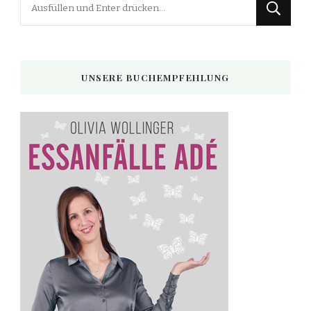
Suchst
du
nach
etwas?
UNSERE BUCHEMPFEHLUNG